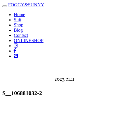
FOGGY
&
SUNNY
Toggle
navigation
Home
Suit
Shop
Blog
Contact
ONLINESHOP
2023.01.11
S__106881032-2