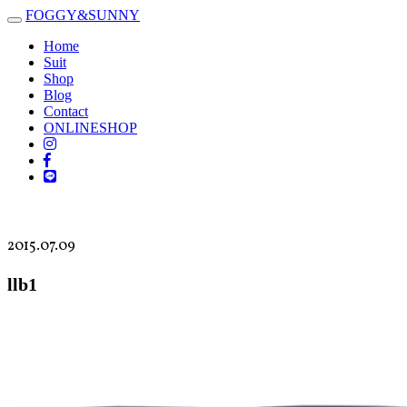
FOGGY
&
SUNNY
Toggle
navigation
Home
Suit
Shop
Blog
Contact
ONLINESHOP
2015.07.09
llb1