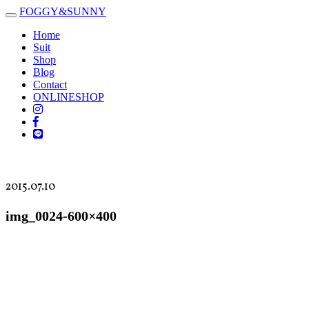
FOGGY
&
SUNNY
Toggle
navigation
Home
Suit
Shop
Blog
Contact
ONLINESHOP
2015.07.10
img_0024-600×400