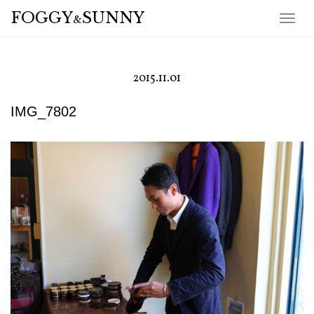
FOGGY
SUNNY
&
Togg
navig
2015.11.01
IMG_7802