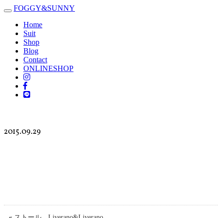
FOGGY
&
SUNNY
Toggle
navigation
Home
Suit
Shop
Blog
Contact
ONLINESHOP
2015.09.29
«
ストール Liverano&Liverano