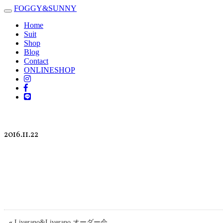
FOGGY
&
SUNNY
Toggle
navigation
Home
Suit
Shop
Blog
Contact
ONLINESHOP
2016.11.22
«
Liverano&Liverano オーダー会