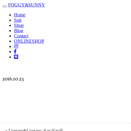
FOGGY
&
SUNNY
Toggle
navigation
Home
Suit
Shop
Blog
Contact
ONLINESHOP
2016.10.23
«
Liverano&Liverano オーダー会