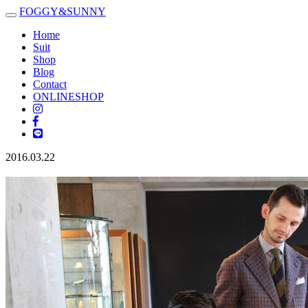
FOGGY
&
SUNNY
Toggle
navigation
Home
Suit
Shop
Blog
Contact
ONLINESHOP
2016.03.22